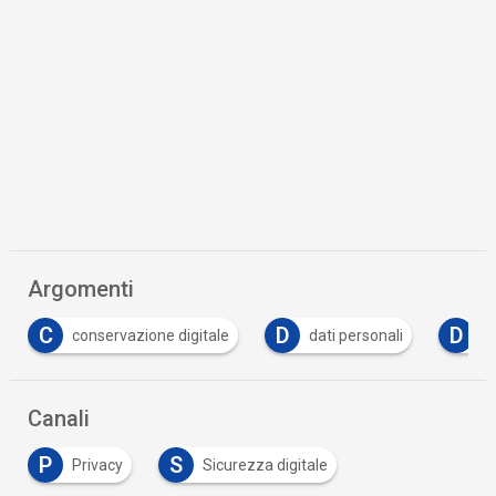
Argomenti
D
D
vazione digitale
dati personali
democrazia
Canali
P
S
Privacy
Sicurezza digitale