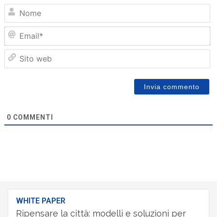
N
Em
Sit
we
0
COMMENTI
WHITE PAPER
Ripensare la città: modelli e soluzioni per