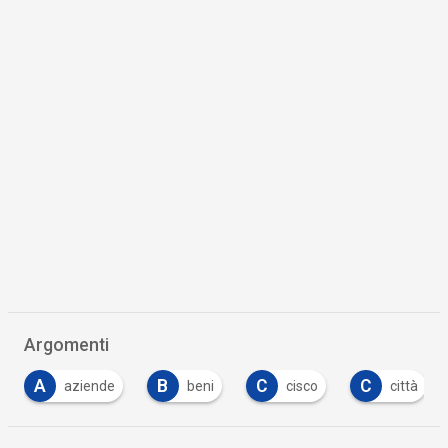
Argomenti
B
C
C
C
beni
cisco
città
comuni
…