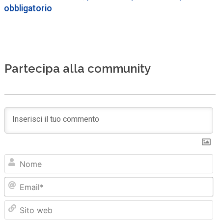
obbligatorio
Partecipa alla community
N
Em
Sit
we