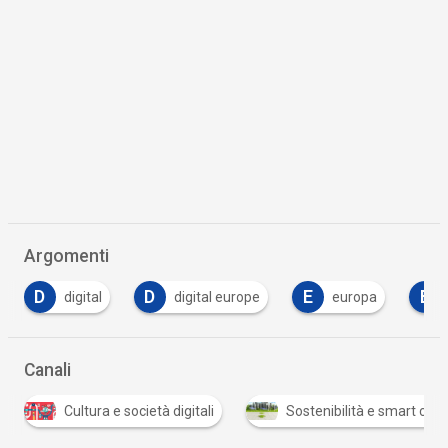
Argomenti
D
E
E
F
digital europe
europa
eurostat
…
Canali
Cultura e società digitali
Sostenibilità e smart city
…