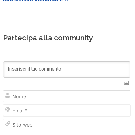
Partecipa alla community
N
Em
Si
w