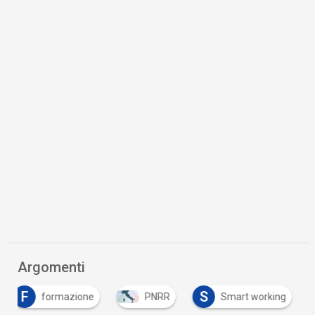
Argomenti
F
S
formazione
PNRR
Smart working