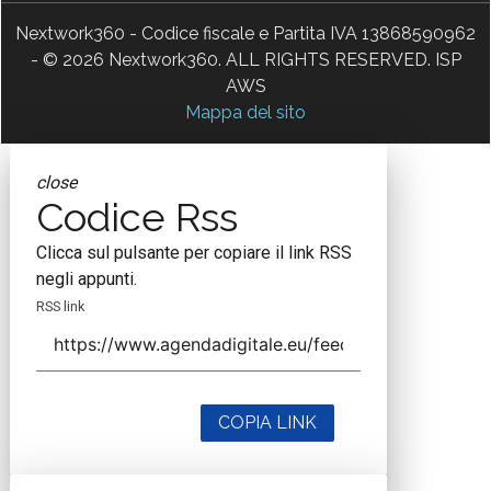
Nextwork360 - Codice fiscale e Partita IVA 13868590962
- © 2026 Nextwork360. ALL RIGHTS RESERVED. ISP
AWS
Mappa del sito
close
Codice Rss
Clicca sul pulsante per copiare il link RSS
negli appunti.
RSS link
COPIA LINK