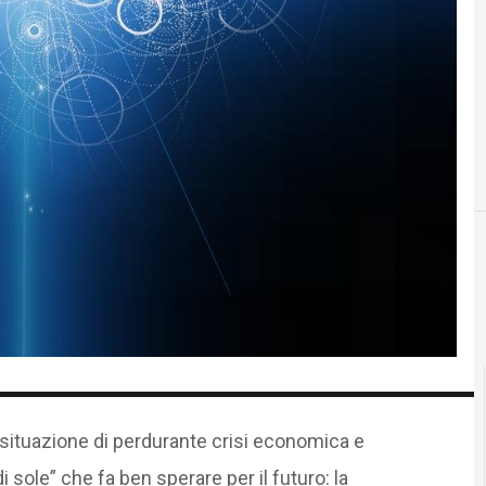
na situazione di perdurante crisi economica e
di sole” che fa ben sperare per il futuro: la