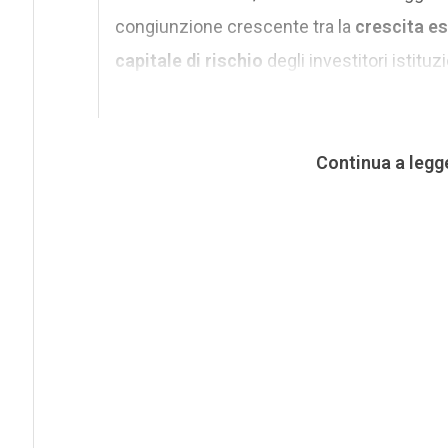
congiunzione crescente tra la
crescita es
capitale di rischio
degli investitori istituz
Continua a legg