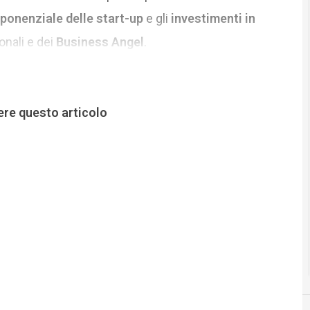
ponenziale delle start-up
e gli
investimenti in
ionali e dei
Business Angel
.
ere questo articolo