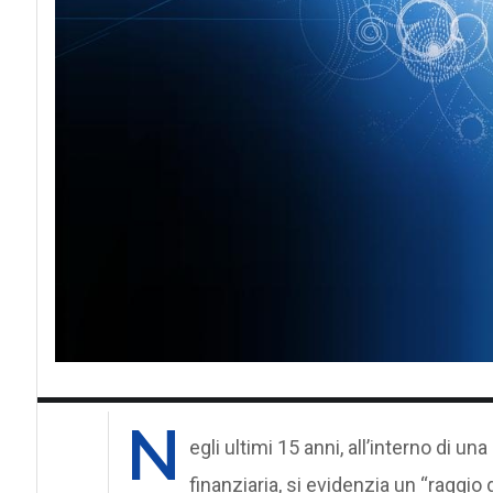
N
egli ultimi 15 anni, all’interno di u
finanziaria, si evidenzia un “raggio 