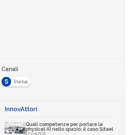
Canali
S
Startup
InnovAttori
Quali competenze per portare la
physical AI nello spazio: il caso Sitael
22 Lug 2026