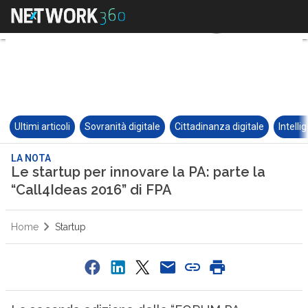
Ultimi articoli
Sovranità digitale
Cittadinanza digitale
Intelli
LA NOTA
Le startup per innovare la PA: parte la
“Call4Ideas 2016” di FPA
Home
Startup