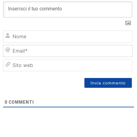
N
Em
Si
w
0
COMMENTI