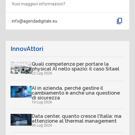
Vuoi maggiori informazioni?
content_copy
info@agendadigitale.eu
InnovAttori
Quali competenze per portare la
physical AI nello spazio: il caso Sitael
22 Lug 2026
AI in azienda, perché gestire il
cambiamento è anche una questione
di sicurezza
10 Lug 2026
Data center, quanto cresce l’Italia: ma
attenzione al thermal management
06 Lug 2026