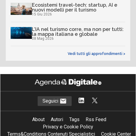
Ecosistemi travel-tech: startup, AI e
nuovi modelli per il turismo
15 Giu 2026
L’IA nel turismo corre, ma non per tutti:
la mappa italiana e globale
08 Mag 2026
Vedi tutti gli approfondimenti >
Seguici
About
Autori
Tags
Rss Feed
Privacy e Cookie Policy
Terms&Conditions Contenuti Specialistici
Cookie Center