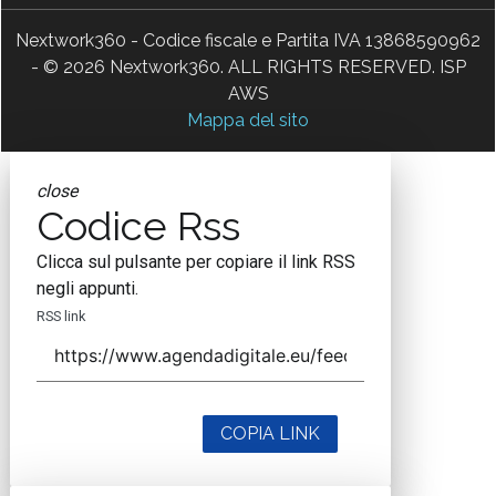
Nextwork360 - Codice fiscale e Partita IVA 13868590962
- © 2026 Nextwork360. ALL RIGHTS RESERVED. ISP
AWS
Mappa del sito
close
Codice Rss
Clicca sul pulsante per copiare il link RSS
negli appunti.
RSS link
COPIA LINK