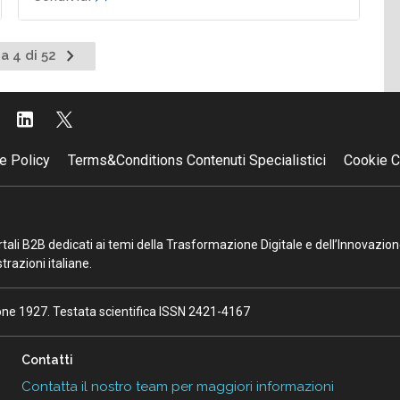
Pagina
a 4 di 52
nte
successiva
e Policy
Terms&Conditions Contenuti Specialistici
Cookie C
portali B2B dedicati ai temi della Trasformazione Digitale e dell’Innovazio
razioni italiane.
ione 1927. Testata scientifica ISSN 2421-4167
Contatti
Contatta il nostro team per maggiori informazioni