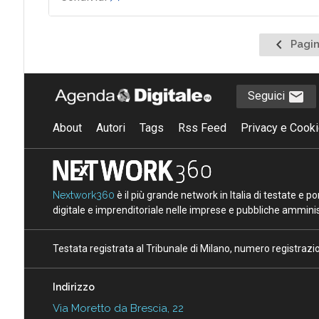
Pagina
Pagin
precede
Seguici
About
Autori
Tags
Rss Feed
Privacy e Cooki
Nextwork360
è il più grande network in Italia di testate e 
digitale e imprenditoriale nelle imprese e pubbliche amminist
Testata registrata al Tribunale di Milano, numero registraz
Indirizzo
Via Moretto da Brescia, 22