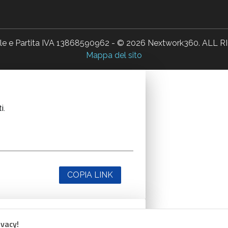
ale e Partita IVA 13868590962 - © 2026 Nextwork360. AL
Mappa del sito
i.
COPIA LINK
ivacy!