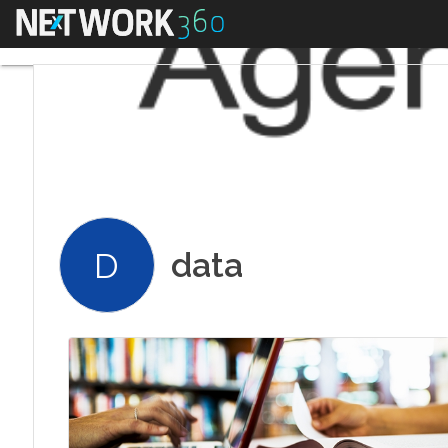
Menu
data
D