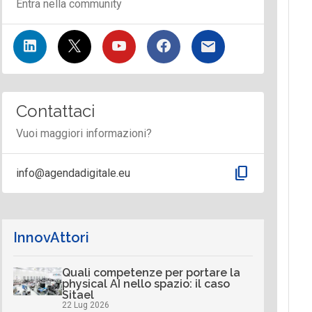
Entra nella community
Contattaci
Vuoi maggiori informazioni?
content_copy
info@agendadigitale.eu
InnovAttori
Quali competenze per portare la
physical AI nello spazio: il caso
Sitael
22 Lug 2026