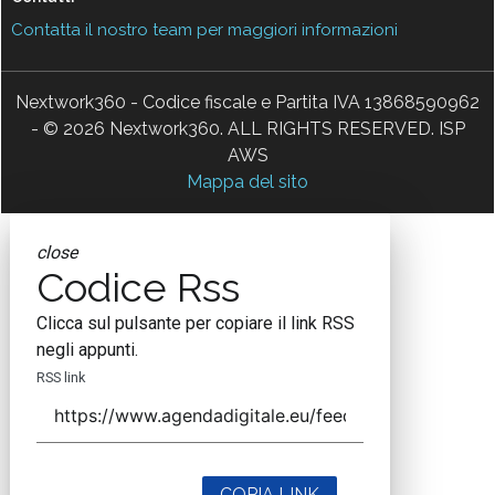
Contatta il nostro team per maggiori informazioni
Nextwork360 - Codice fiscale e Partita IVA 13868590962
- © 2026 Nextwork360. ALL RIGHTS RESERVED. ISP
AWS
Mappa del sito
close
Codice Rss
Clicca sul pulsante per copiare il link RSS
negli appunti.
RSS link
COPIA LINK