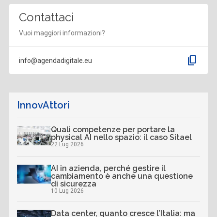
Contattaci
Vuoi maggiori informazioni?
content_copy
info@agendadigitale.eu
InnovAttori
Quali competenze per portare la
physical AI nello spazio: il caso Sitael
22 Lug 2026
AI in azienda, perché gestire il
cambiamento è anche una questione
di sicurezza
10 Lug 2026
Data center, quanto cresce l’Italia: ma