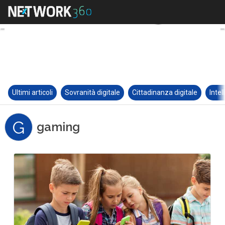
Ultimi articoli
Sovranità digitale
Cittadinanza digitale
Intel
G
gaming