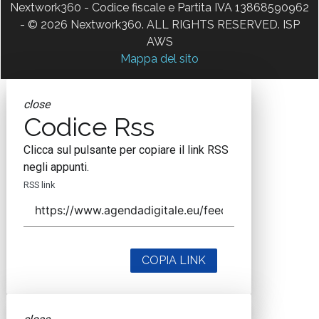
Nextwork360 - Codice fiscale e Partita IVA 13868590962
- © 2026 Nextwork360. ALL RIGHTS RESERVED. ISP
AWS
Mappa del sito
close
Codice Rss
Clicca sul pulsante per copiare il link RSS
negli appunti.
RSS link
COPIA LINK