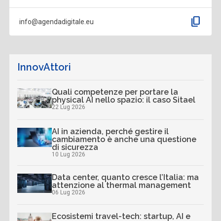
content_copy
info@agendadigitale.eu
InnovAttori
Quali competenze per portare la
physical AI nello spazio: il caso Sitael
22 Lug 2026
AI in azienda, perché gestire il
cambiamento è anche una questione
di sicurezza
10 Lug 2026
Data center, quanto cresce l’Italia: ma
attenzione al thermal management
06 Lug 2026
Ecosistemi travel-tech: startup, AI e