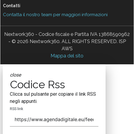
Contatti
Contatta il nostro team per maggiori informazioni
Nextwork360 - Codice fiscale e Partita IVA 13868590962
- © 2026 Nextwork360. ALL RIGHTS RESERVED. ISP
AWS
Mappa del sito
close
Codice Rss
Clicca sul pulsante per copiare il link RSS
negli appunti.
RSS link