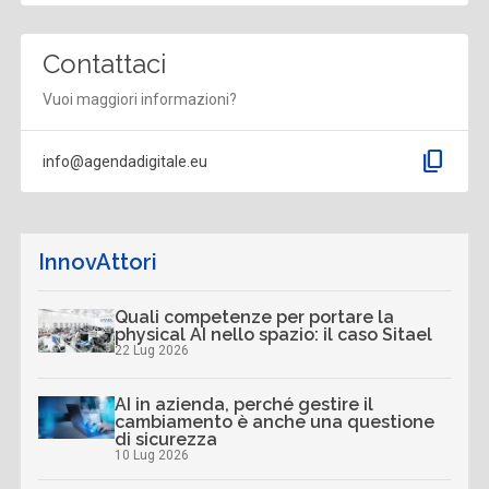
Contattaci
Vuoi maggiori informazioni?
content_copy
info@agendadigitale.eu
InnovAttori
Quali competenze per portare la
physical AI nello spazio: il caso Sitael
22 Lug 2026
AI in azienda, perché gestire il
cambiamento è anche una questione
di sicurezza
10 Lug 2026