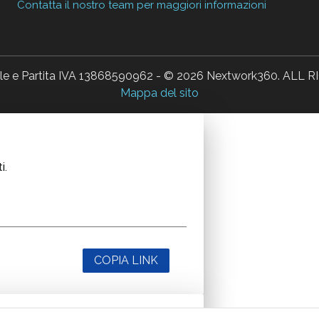
Contatta il nostro team per maggiori informazioni
ale e Partita IVA 13868590962 - © 2026 Nextwork360. AL
Mappa del sito
i.
COPIA LINK