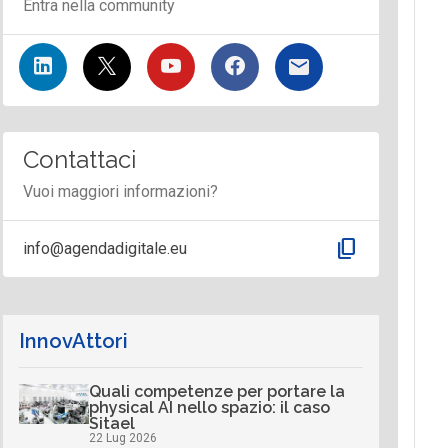
Entra nella community
Contattaci
Vuoi maggiori informazioni?
content_copy
info@agendadigitale.eu
InnovAttori
Quali competenze per portare la
physical AI nello spazio: il caso
Sitael
22 Lug 2026