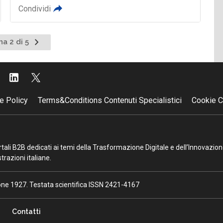
Condividi
Pagina
na 2 di 5
nte
successiva
e Policy
Terms&Conditions Contenuti Specialistici
Cookie C
portali B2B dedicati ai temi della Trasformazione Digitale e dell’Innovazio
razioni italiane.
ione 1927. Testata scientifica ISSN 2421-4167
Contatti