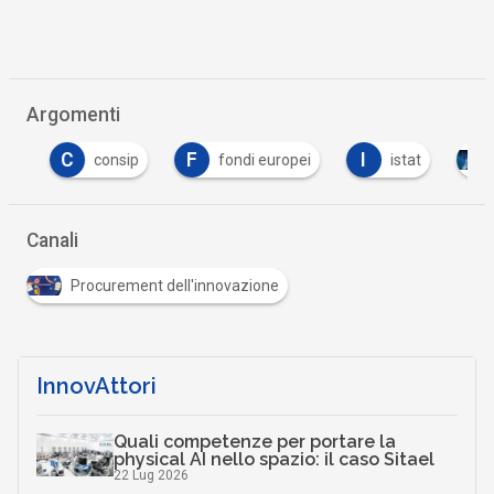
Argomenti
C
F
I
consip
fondi europei
istat
Op
Canali
Procurement dell'innovazione
InnovAttori
Quali competenze per portare la
physical AI nello spazio: il caso Sitael
22 Lug 2026