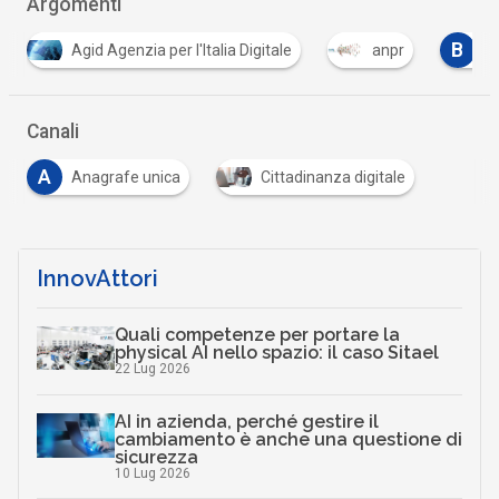
Argomenti
B
C
D
anpr
banche
comuni
data
…
Canali
A
Anagrafe unica
Cittadinanza digitale
InnovAttori
Quali competenze per portare la
physical AI nello spazio: il caso Sitael
22 Lug 2026
AI in azienda, perché gestire il
cambiamento è anche una questione di
sicurezza
10 Lug 2026