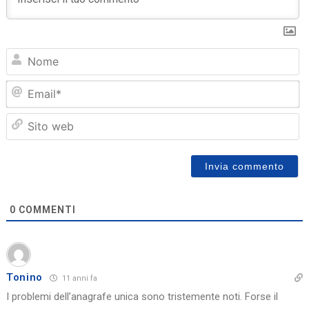
N
Em
Sit
we
0
COMMENTI
Tonino
11 anni fa
I problemi dell’anagrafe unica sono tristemente noti. Forse il