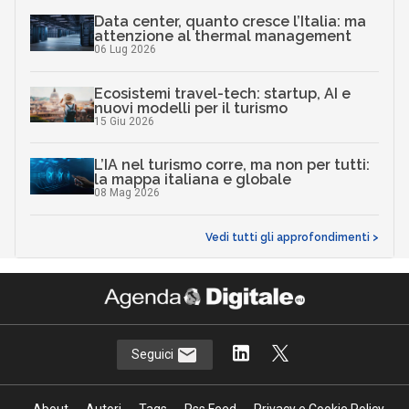
Data center, quanto cresce l’Italia: ma
attenzione al thermal management
06 Lug 2026
Ecosistemi travel-tech: startup, AI e
nuovi modelli per il turismo
15 Giu 2026
L’IA nel turismo corre, ma non per tutti:
la mappa italiana e globale
08 Mag 2026
Vedi tutti gli approfondimenti >
Seguici
About
Autori
Tags
Rss Feed
Privacy e Cookie Policy