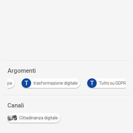
Argomenti
T
T
opa
trasformazione digitale
Tutto su GDPR
Canali
Cittadinanza digitale