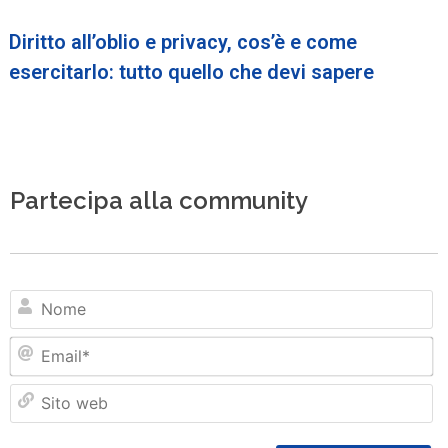
Diritto all’oblio e privacy, cos’è e come
esercitarlo: tutto quello che devi sapere
Partecipa alla community
N
Em
Si
w