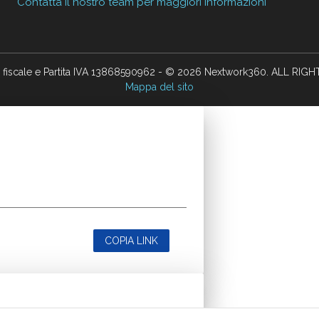
Contatta il nostro team per maggiori informazioni
 fiscale e Partita IVA 13868590962 - © 2026 Nextwork360. ALL RIG
Mappa del sito
COPIA LINK