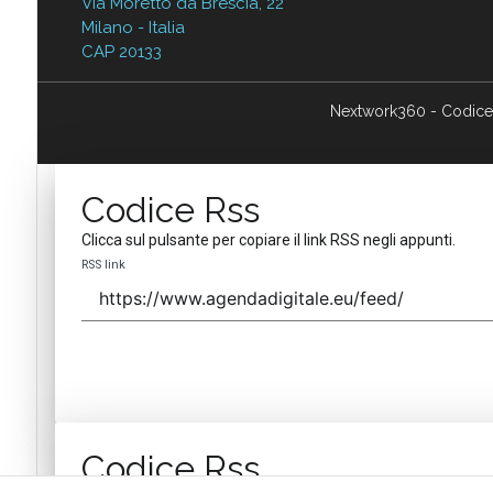
Via Moretto da Brescia, 22
Milano - Italia
CAP 20133
Nextwork360 - Codice
Codice Rss
Clicca sul pulsante per copiare il link RSS negli appunti.
RSS link
Codice Rss