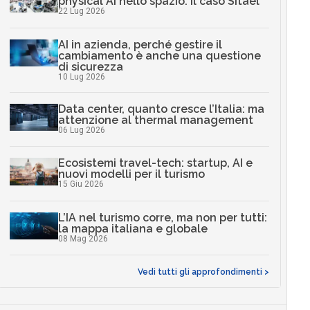
physical AI nello spazio: il caso Sitael
22 Lug 2026
AI in azienda, perché gestire il
cambiamento è anche una questione
di sicurezza
10 Lug 2026
Data center, quanto cresce l’Italia: ma
attenzione al thermal management
06 Lug 2026
Ecosistemi travel-tech: startup, AI e
nuovi modelli per il turismo
15 Giu 2026
L’IA nel turismo corre, ma non per tutti:
la mappa italiana e globale
08 Mag 2026
Vedi tutti gli approfondimenti >