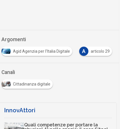
Argomenti
A
B
C
a per l'Italia Digitale
articolo 29
beni
c
Canali
Cittadinanza digitale
InnovAttori
Quali competenze per portare la