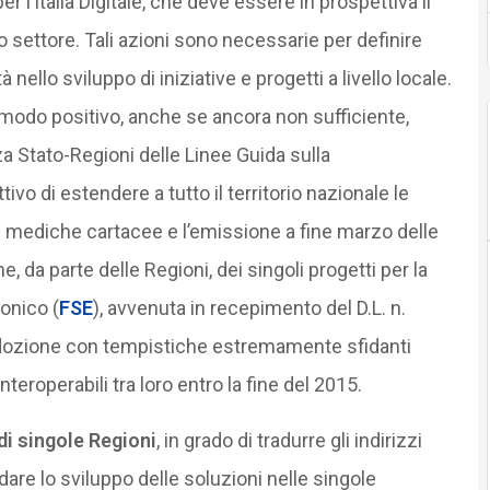
r l’Italia Digitale, che deve essere in prospettiva il
 settore. Tali azioni sono necessarie per definire
llo sviluppo di iniziative e progetti a livello locale.
modo positivo, anche se ancora non sufficiente,
za Stato-Regioni delle Linee Guida sulla
tivo di estendere a tutto il territorio nazionale le
te mediche cartacee e l’emissione a fine marzo delle
, da parte delle Regioni, dei singoli progetti per la
ronico (
FSE
), avvenuta in recepimento del D.L. n.
ozione con tempistiche estremamente sfidanti
teroperabili tra loro entro la fine del 2015.
 di singole Regioni
, in grado di tradurre gli indirizzi
idare lo sviluppo delle soluzioni nelle singole