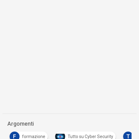
Argomenti
F
T
formazione
Tutto su Cyber Security
Tu