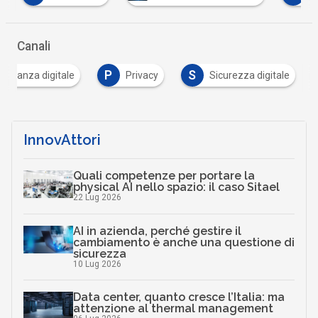
Canali
P
S
adinanza digitale
Privacy
Sicurezza digitale
InnovAttori
Quali competenze per portare la
physical AI nello spazio: il caso Sitael
22 Lug 2026
AI in azienda, perché gestire il
cambiamento è anche una questione di
sicurezza
10 Lug 2026
Data center, quanto cresce l’Italia: ma
attenzione al thermal management