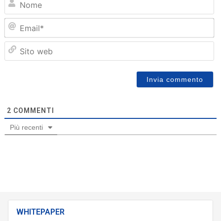
Em
Sit
we
2
COMMENTI
Più recenti
WHITEPAPER