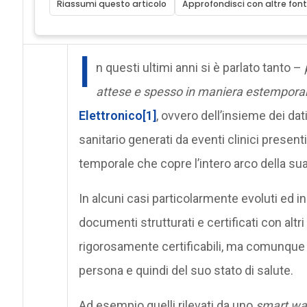
Riassumi questo articolo
Approfondisci con altre font
I
n questi ultimi anni si è parlato tanto –
attese e spesso in maniera estempora
Elettronico
[1]
, ovvero dell’insieme dei dati
sanitario generati da eventi clinici present
temporale che copre l’intero arco della sua
In alcuni casi particolarmente evoluti ed inn
documenti strutturati e certificati con altr
rigorosamente certificabili, ma comunque rite
persona e quindi del suo stato di salute.
Ad esempio quelli rilevati da uno
smart wa