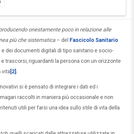
i
producendo onestamente poco in relazione alle
nea più che sistematica
– del
Fascicolo Sanitario
 e dei documenti digitali di tipo sanitario e socio-
i e trascorsi, riguardanti la persona con un orizzonte
 vita
[2]
.
ovativi si è pensato di integrare i dati ed i
i magari raccolti in maniera più occasionale e non
nuti utili per farsi una idea sullo stile di vita della
tch
, quelli scaricati dalle attrezzature utilizzate in