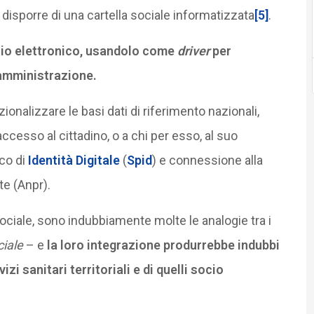
 disporre di una cartella sociale informatizzata
[5]
.
tario elettronico, usandolo come
driver
per
a amministrazione.
zionalizzare le basi dati di riferimento nazionali,
accesso al cittadino, o a chi per esso, al suo
ico di
Identità Digitale
(
Spid
) e connessione alla
e (Anpr).
ociale, sono indubbiamente molte le analogie tra i
ciale
– e
la loro integrazione produrrebbe indubbi
zi sanitari territoriali e di quelli socio