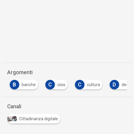
Argomenti
B
C
C
D
banche
cisis
cultura
decreto
Canali
Cittadinanza digitale