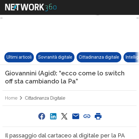
Ultimi articoli
Sovranità digitale
Cittadinanza digitale
Intelli
Giovannini (Agid): “ecco come lo switch
off sta cambiando la Pa”
Home
Cittadinanza Digitale
Il passaggio dal cartaceo al digitale per la PA