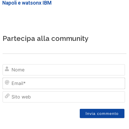
Napoli e watsonx IBM
Partecipa alla community
N
Em
Sit
we