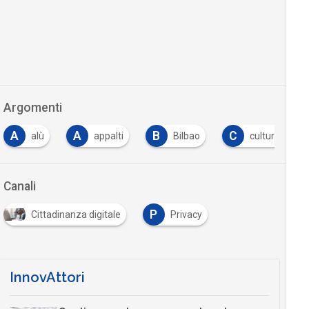
Argomenti
A
A
B
C
alù
appalti
Bilbao
cultura
Canali
P
Cittadinanza digitale
Privacy
InnovAttori