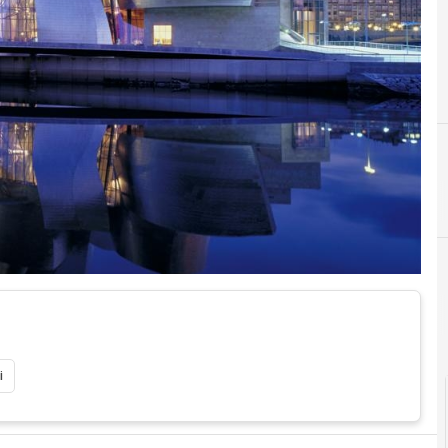
A
agenda digitale
i