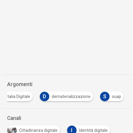
Argomenti
D
S
 l'Italia Digitale
dematerializzazione
suap
Canali
I
Cittadinanza digitale
Identità digitale