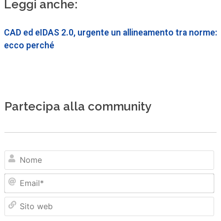
Leggi anche:
CAD ed eIDAS 2.0, urgente un allineamento tra norme:
ecco perché
Partecipa alla community
N
Em
Sit
we