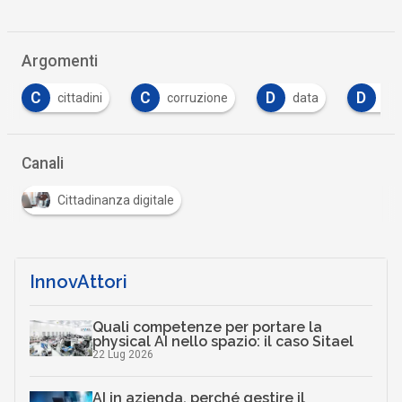
Argomenti
C
C
D
D
cittadini
corruzione
data
Dir
Canali
Cittadinanza digitale
InnovAttori
Quali competenze per portare la
physical AI nello spazio: il caso Sitael
22 Lug 2026
AI in azienda, perché gestire il