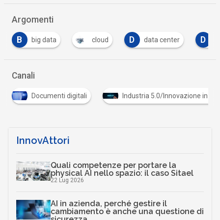
Argomenti
D
D
cloud
data center
domicilio digitale
…
Canali
Documenti digitali
Industria 5.0/Innovazione in azienda
…
InnovAttori
Quali competenze per portare la
physical AI nello spazio: il caso Sitael
22 Lug 2026
AI in azienda, perché gestire il
cambiamento è anche una questione di
sicurezza