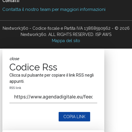
Contatti
Contatta il nostro team per maggiori informazioni
Nextwork360 - Codice fiscale e Partita IVA 13868590962 - © 2026
Nextwork360. ALL RIGHTS RESERVED. ISP AWS
Mappa del sito
close
Codice Rss
Clicca sul pulsante per copiare il link RSS negli
appunti.
RSS link
COPIA LINK