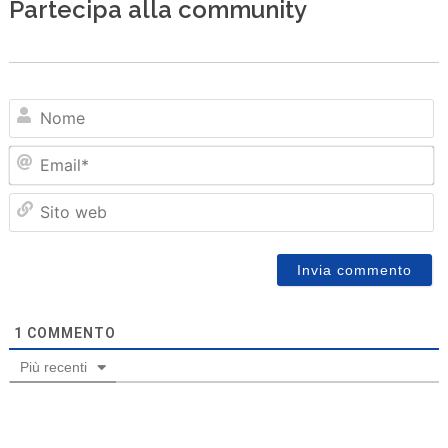
Partecipa alla community
N
Em
Sit
we
1
COMMENTO
Più recenti