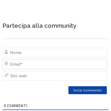
Partecipa alla community
N
Em
Si
w
0
COMMENTI