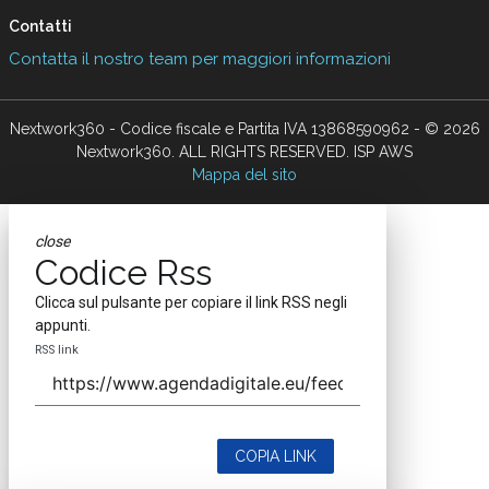
Contatti
Contatta il nostro team per maggiori informazioni
Nextwork360 - Codice fiscale e Partita IVA 13868590962 - © 2026
Nextwork360. ALL RIGHTS RESERVED. ISP AWS
Mappa del sito
close
Codice Rss
Clicca sul pulsante per copiare il link RSS negli
appunti.
RSS link
COPIA LINK