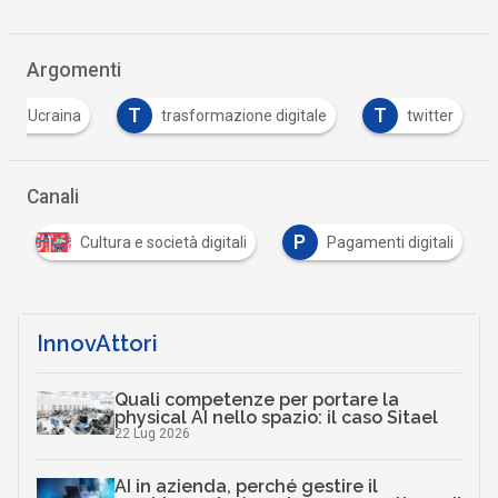
Argomenti
T
T
a in Ucraina
trasformazione digitale
twitter
Canali
P
Cultura e società digitali
Pagamenti digitali
InnovAttori
Quali competenze per portare la
physical AI nello spazio: il caso Sitael
22 Lug 2026
AI in azienda, perché gestire il