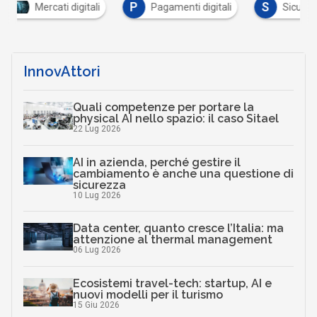
P
S
igitali
Pagamenti digitali
Sicurezza digitale
InnovAttori
Quali competenze per portare la
physical AI nello spazio: il caso Sitael
22 Lug 2026
AI in azienda, perché gestire il
cambiamento è anche una questione di
sicurezza
10 Lug 2026
Data center, quanto cresce l’Italia: ma
attenzione al thermal management
06 Lug 2026
Ecosistemi travel-tech: startup, AI e
nuovi modelli per il turismo
15 Giu 2026