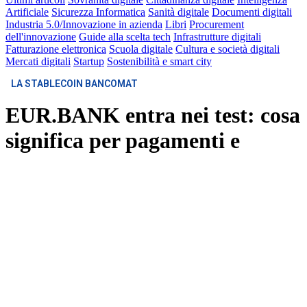
Artificiale
Sicurezza Informatica
Sanità digitale
Documenti digitali
Industria 5.0/Innovazione in azienda
Libri
Procurement
dell'innovazione
Guide alla scelta tech
Infrastrutture digitali
Fatturazione elettronica
Scuola digitale
Cultura e società digitali
Mercati digitali
Startup
Sostenibilità e smart city
LA STABLECOIN BANCOMAT
EUR.BANK entra nei test: cosa
significa per pagamenti e
banche
Home
Cittadinanza Digitale
Pagamenti Digitali
Partecipa al dibattito
EUR.BANK entra nella fase dei test tecnici con nove banche
italiane e apre una nuova partita sulla moneta programmabile in