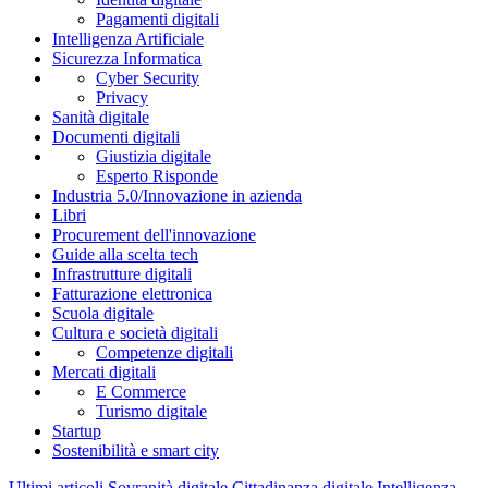
Pagamenti digitali
Intelligenza Artificiale
Sicurezza Informatica
Cyber Security
Privacy
Sanità digitale
Documenti digitali
Giustizia digitale
Esperto Risponde
Industria 5.0/Innovazione in azienda
Libri
Procurement dell'innovazione
Guide alla scelta tech
Infrastrutture digitali
Fatturazione elettronica
Scuola digitale
Cultura e società digitali
Competenze digitali
Mercati digitali
E Commerce
Turismo digitale
Startup
Sostenibilità e smart city
Ultimi articoli
Sovranità digitale
Cittadinanza digitale
Intelligenza