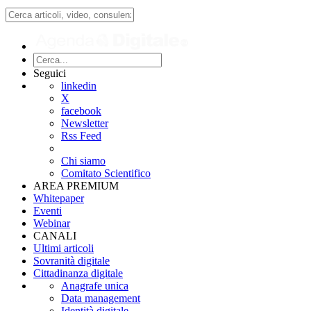
Seguici
linkedin
X
facebook
Newsletter
Rss Feed
Chi siamo
Comitato Scientifico
AREA PREMIUM
Whitepaper
Eventi
Webinar
CANALI
Ultimi articoli
Sovranità digitale
Cittadinanza digitale
Anagrafe unica
Data management
Identità digitale