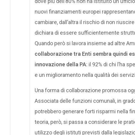
dove più dell’80% non ha istituito un ufficio
nuovi finanziamenti europei rappresentano 
cambiare, dall’altra il rischio di non riuscire
dichiara di essere sufficientemente strutt
Quando però si lavora insieme ad altre Am
collaborazione tra Enti sembra quindi ess
innovazione della PA
: il 92% di chi l’ha s
e un miglioramento nella qualità dei servizi
Una forma di collaborazione promossa oggi 
Associata delle funzioni comunali, in grado d
potrebbero generare forti risparmi nella fin
teoria, però, si passa a considerare le prat
utilizzo degli istituti previsti dalla legisl