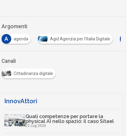
Argomenti
A
A
agenda
Agid Agenzia per l'Italia Digitale
ana
Canali
Cittadinanza digitale
InnovAttori
Quali competenze per portare la
physical AI nello spazio: il caso Sitael
22 Lug 2026