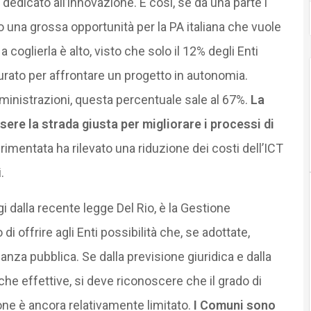
 dedicato all’innovazione. E così, se da una parte i
una grossa opportunità per la PA italiana che vuole
 a coglierla è alto, visto che solo il 12% degli Enti
urato per affrontare un progetto in autonomia.
ministrazioni, questa percentuale sale al 67%.
La
ere la strada giusta per migliorare i processi di
perimentata ha rilevato una riduzione dei costi dell’ICT
.
dalla recente legge Del Rio, è la Gestione
i offrire agli Enti possibilità che, se adottate,
anza pubblica. Se dalla previsione giuridica e dalla
iche effettive, si deve riconoscere che il grado di
azione è ancora relativamente limitato.
I Comuni sono