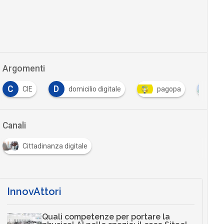
Argomenti
D
CIE
domicilio digitale
pagopa
PNRR
Canali
Cittadinanza digitale
InnovAttori
Quali competenze per portare la