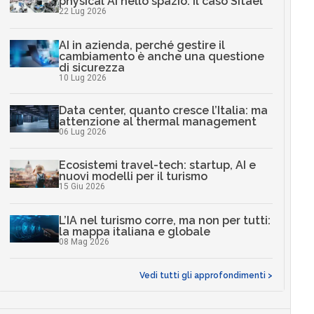
physical AI nello spazio: il caso Sitael
22 Lug 2026
AI in azienda, perché gestire il
cambiamento è anche una questione
di sicurezza
10 Lug 2026
Data center, quanto cresce l’Italia: ma
attenzione al thermal management
06 Lug 2026
Ecosistemi travel-tech: startup, AI e
nuovi modelli per il turismo
15 Giu 2026
L’IA nel turismo corre, ma non per tutti:
la mappa italiana e globale
08 Mag 2026
Vedi tutti gli approfondimenti >