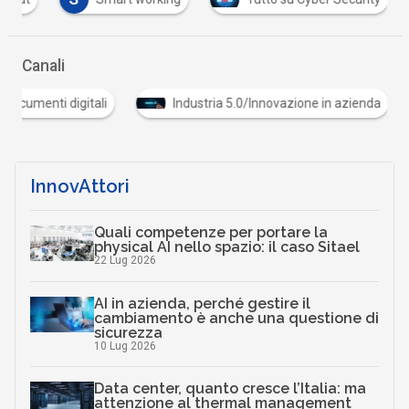
Canali
Documenti digitali
Industria 5.0/Innovazione in azienda
InnovAttori
Quali competenze per portare la
physical AI nello spazio: il caso Sitael
22 Lug 2026
AI in azienda, perché gestire il
cambiamento è anche una questione di
sicurezza
10 Lug 2026
Data center, quanto cresce l’Italia: ma
attenzione al thermal management