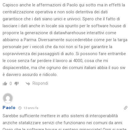
Capisco anche le affermazioni di Paolo qui sotto ma in effetti la
centralizzazione operativa e non solo detentiva dei dati
garantisce che i dati siano unici e univoci. Spero che il fatto di
lasciare i dati anche in locale sia spunto per le software house di
proporre la generazione di datawharehouse interattivi come
abbiamo a Parma. Diversamente succederebbe come per la targa
personale per i veicoli che da noi non si fa per garantire la
sopravvivenza dei passaggisti di auto. Si possono fare entrambe
le cose senza far perdere il lavoro ai 4000, cosa che mi
dispiacerebbe, ma che ognuno dei comuni italiani abbia il suo sw
è davvero assurdo e ridicolo.
Rispondi
0
Paolo
13 anni fa
Sarebbe sufficiente mettere in atto sistemi di interoperabilità
anziche statalizzare servizi che funzionano nei comuni da anni.
Ovvio che le software house si sentano minacciate! Oggi si parte