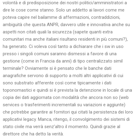
volontà e di predisposizione dei nostri politici/amministratori a
dire le cose come stanno. Solo un addetto ai lavori come me
poteva capire nel bailamme di affermazioni, contraddizioni,
ambiguità che questa ANPR, davvero utile e innovativa anche su
aspetti non citati quali la sicurezza (sapete quanti extra
comunitari ma anche italiani risultano residenti in più comuni?),
ha generato. Ci voleva così tanto a dichiarare che i sw in uso
presso i singoli comuni saranno dismessi a favore di una
gestione (come in Francia da anni) di tipo centralizzato simil
terminale? Ovviamente si è pensato che le banche dati
anagrafiche servono di supporto a molti altri applicativi di cui
sono substrato afferente così come tipicamente i dati
toponomastici e quindi si è prevista la detenzione in locale di una
copia dei dati aggiornata con modalità che ancora non so (web
services o trasferimenti incrementali su variazioni e aggiunte)
che potrebbe garantire ai fornitori qui citati la persistenza dei loro
applicativi legacy. Manca, ritengo, il convolgimento dei sistemi di
stato civile ma verrà senz’altro il momento. Quindi grazie al
direttore che ha detto la verità.