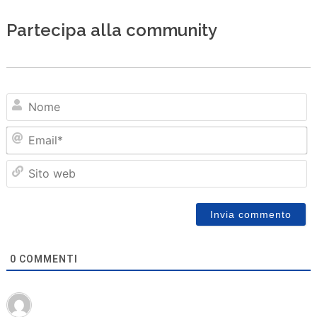
Partecipa alla community
N
Em
Sit
we
0
COMMENTI