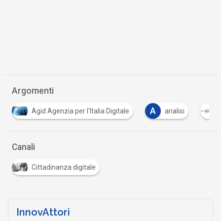
Argomenti
A
C
C
analisi
anpr
casi
collaborazi
…
Canali
Cittadinanza digitale
InnovAttori