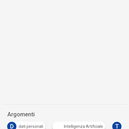
Argomenti
D
T
dati personali
Intelligenza Artificiale
Tutto su