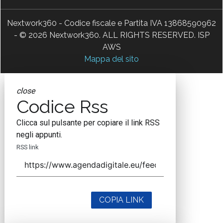
Nextwork360 - Codice fiscale e Partita IVA 13868590962
- © 2026 Nextwork360. ALL RIGHTS RESERVED. ISP
AWS
Mappa del sito
close
Codice Rss
Clicca sul pulsante per copiare il link RSS
negli appunti.
RSS link
COPIA LINK