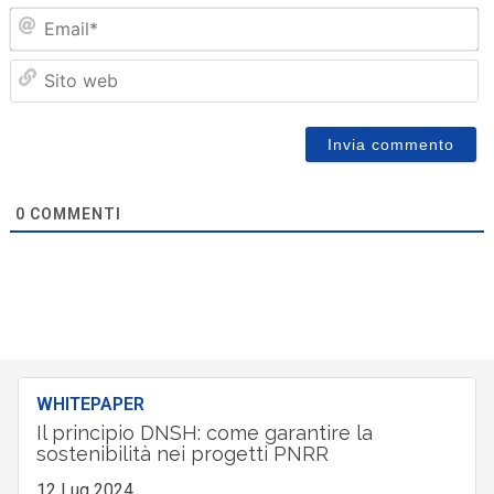
Em
Sit
we
0
COMMENTI
WHITEPAPER
Il principio DNSH: come garantire la
sostenibilità nei progetti PNRR
12 Lug 2024