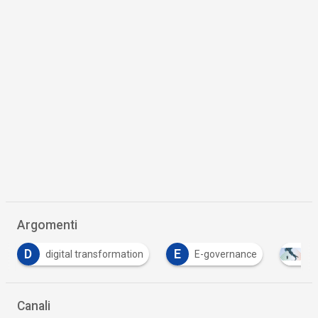
Argomenti
E
T
E-governance
PNRR
trasformazione di
Canali