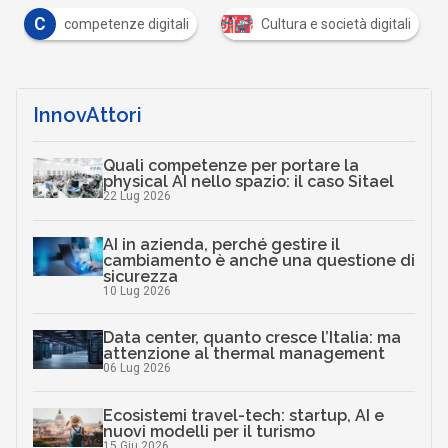
tali
Cultura e società digitali
Mercati digitali
InnovAttori
Quali competenze per portare la
physical AI nello spazio: il caso Sitael
22 Lug 2026
AI in azienda, perché gestire il
cambiamento è anche una questione di
sicurezza
10 Lug 2026
Data center, quanto cresce l’Italia: ma
attenzione al thermal management
06 Lug 2026
Ecosistemi travel-tech: startup, AI e
nuovi modelli per il turismo
15 Giu 2026