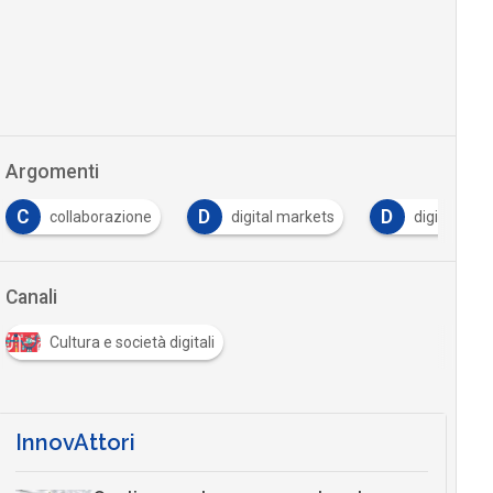
Argomenti
D
D
E
one
digital markets
digital tv-smart tv
e
Canali
Cultura e società digitali
InnovAttori