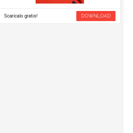
Scaricalo gratis!
DOWNLOAD