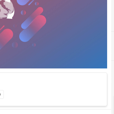
2
C
2015
collaborazi
i