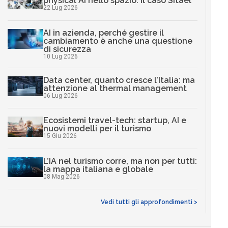
physical AI nello spazio: il caso Sitael
22 Lug 2026
AI in azienda, perché gestire il
cambiamento è anche una questione
di sicurezza
10 Lug 2026
Data center, quanto cresce l’Italia: ma
attenzione al thermal management
06 Lug 2026
Ecosistemi travel-tech: startup, AI e
nuovi modelli per il turismo
15 Giu 2026
L’IA nel turismo corre, ma non per tutti:
la mappa italiana e globale
08 Mag 2026
Vedi tutti gli approfondimenti >