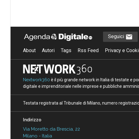
Seguici
About
Autori
Tags
Rss Feed
Privacy e Cooki
Nextwork360
è il più grande network in Italia di testate e 
digitale e imprenditoriale nelle imprese e pubbliche amminist
Testata registrata al Tribunale di Milano, numero registraz
Indirizzo
Via Moretto da Brescia, 22
Milano - Italia