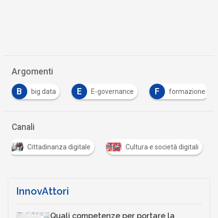
Argomenti
E
F
E-governance
formazione
Intelligenza 
Canali
Cittadinanza digitale
Cultura e società digitali
InnovAttori
Quali competenze per portare la