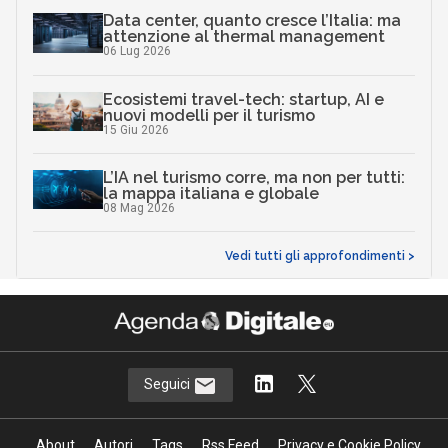
Data center, quanto cresce l’Italia: ma
attenzione al thermal management
06 Lug 2026
Ecosistemi travel-tech: startup, AI e
nuovi modelli per il turismo
15 Giu 2026
L’IA nel turismo corre, ma non per tutti:
la mappa italiana e globale
08 Mag 2026
Vedi tutti gli approfondimenti >
Seguici
About
Autori
Tags
Rss Feed
Privacy e Cookie Policy