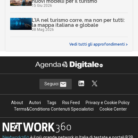
nuovi modelli per il turismo
15 Giu 2026
L’IA nel turismo corre, ma non per tutti:
la mappa italiana e globale
08 Mag 2026
Vedi tutti gli approfondimenti >
Seguici
About
Autori
Tags
Rss Feed
Privacy e Cookie Policy
Terms&Conditions Contenuti Specialistici
Cookie Center
Nextwork360
è il più grande network in Italia di testate e portali B2B