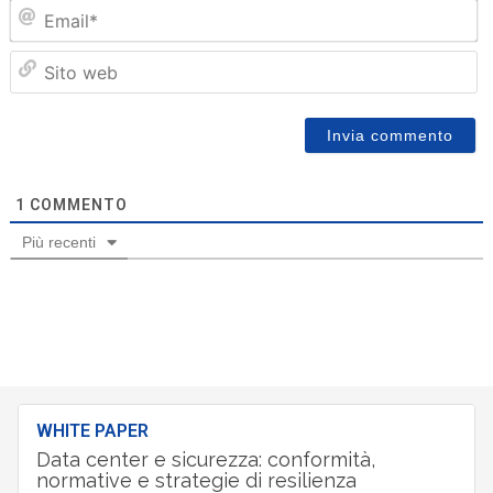
Em
Sit
we
1
COMMENTO
Più recenti
WHITE PAPER
Data center e sicurezza: conformità,
normative e strategie di resilienza