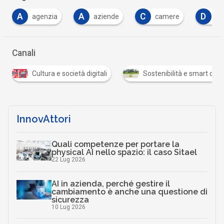
A
C
D
F
agenzia
aziende
camere
dati
Canali
Cultura e società digitali
Sostenibilità e smart city
InnovAttori
Quali competenze per portare la
physical AI nello spazio: il caso Sitael
22 Lug 2026
AI in azienda, perché gestire il
cambiamento è anche una questione di
sicurezza
10 Lug 2026