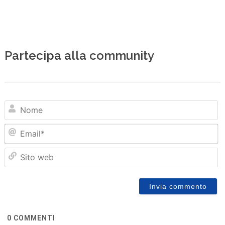
Partecipa alla community
N
Em
Sit
we
0
COMMENTI