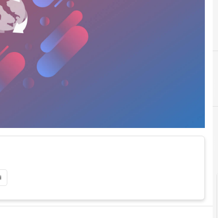
2
2014
Cittadinanza digitale
i