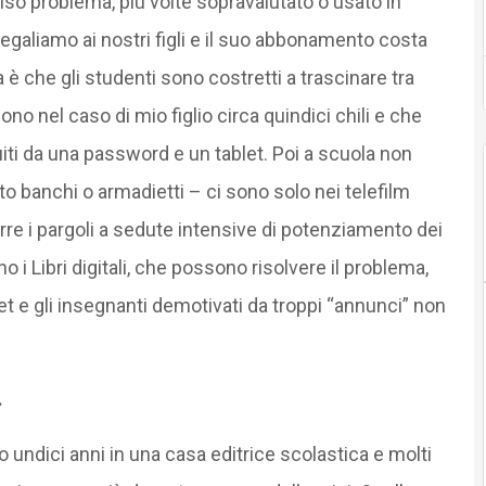
lso problema, più volte sopravalutato o usato in
aliamo ai nostri figli e il suo abbonamento costa
 è che gli studenti sono costretti a trascinare tra
no nel caso di mio figlio circa quindici chili e che
ti da una password e un tablet. Poi a scuola non
tto banchi o armadietti – ci sono solo nei telefilm
re i pargoli a sedute intensive di potenziamento dei
o i Libri digitali, che possono risolvere il problema,
e gli insegnanti demotivati da troppi “annunci” non
.
o undici anni in una casa editrice scolastica e molti