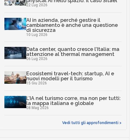
physical AI nello spazio: il caso Sitael
22 Lug 2026
AI in azienda, perché gestire il
cambiamento è anche una questione
di sicurezza
10 Lug 2026
Data center, quanto cresce l’Italia: ma
attenzione al thermal management
06 Lug 2026
Ecosistemi travel-tech: startup, AI e
nuovi modelli per il turismo
15 Giu 2026
L’IA nel turismo corre, ma non per tutti:
la mappa italiana e globale
08 Mag 2026
Vedi tutti gli approfondimenti >