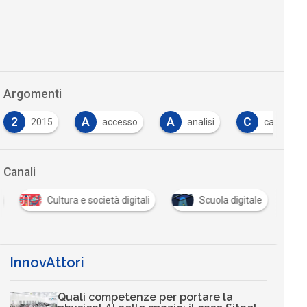
Argomenti
2
A
A
C
2015
accesso
analisi
carta
Canali
Cultura e società digitali
Scuola digitale
InnovAttori
Quali competenze per portare la