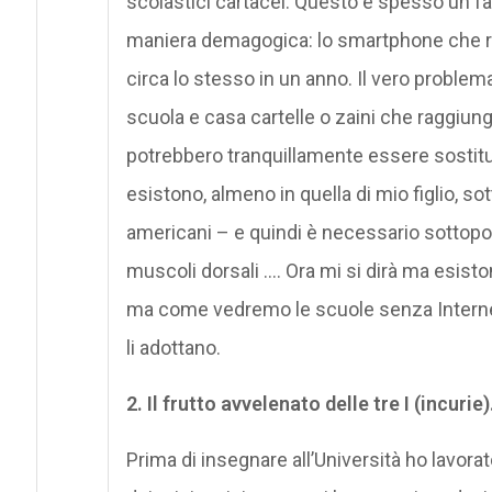
scolastici cartacei. Questo è spesso un fa
maniera demagogica: lo smartphone che reg
circa lo stesso in un anno. Il vero problema
scuola e casa cartelle o zaini che raggiungo
potrebbero tranquillamente essere sostitui
esistono, almeno in quella di mio figlio, so
americani – e quindi è necessario sottopor
muscoli dorsali …. Ora mi si dirà ma esiston
ma come vedremo le scuole senza Internet 
li adottano.
2. Il frutto avvelenato delle tre I (incurie)
Prima di insegnare all’Università ho lavorat