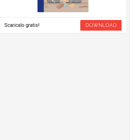
Scaricalo gratis!
DOWNLOAD