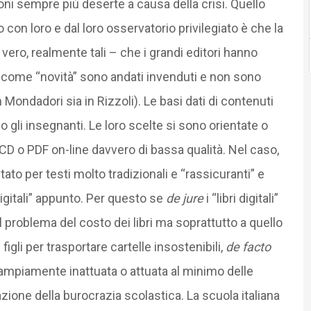
ioni sempre più deserte a causa della crisi. Quello
on loro e dal loro osservatorio privilegiato è che la
in vero, realmente tali – che i grandi editori hanno
 come “novità” sono andati invenduti e non sono
n Mondadori sia in Rizzoli). Le basi dati di contenuti
 gli insegnanti. Le loro scelte si sono orientate o
 CD o PDF on-line davvero di bassa qualità. Nel caso,
ato per testi molto tradizionali e “rassicuranti” e
 digitali” appunto. Per questo se
de jure
i “libri digitali”
problema del costo dei libri ma soprattutto a quello
figli per trasportare cartelle insostenibili,
de facto
mpiamente inattuata o attuata al minimo delle
azione della burocrazia scolastica. La scuola italiana