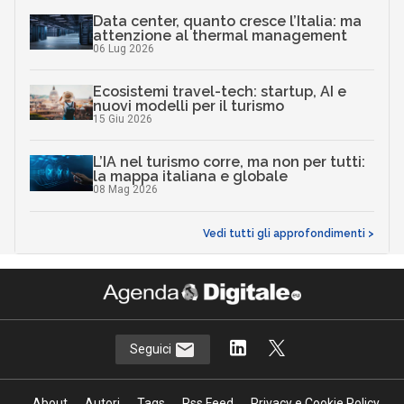
Data center, quanto cresce l’Italia: ma
attenzione al thermal management
06 Lug 2026
Ecosistemi travel-tech: startup, AI e
nuovi modelli per il turismo
15 Giu 2026
L’IA nel turismo corre, ma non per tutti:
la mappa italiana e globale
08 Mag 2026
Vedi tutti gli approfondimenti >
Seguici
About
Autori
Tags
Rss Feed
Privacy e Cookie Policy