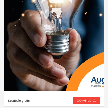
Scaricalo gratis!
DOWNLOAD