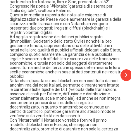
partnership tra Notariato, Ibm e Siae, presentata al 52°
Congresso Nazionale “#Notaio: “garanzia di sistema per
l’Italia digitale”, svoltosi a Palermo.
Questa immediata risposta dei notai alle esigenze di
digitalizzazione del Paese vuole aumentare la garanzia della
sicurezza nelle transazioni e con Notarchain vengono
presentati due progetti: i registri diffusi (blockchain) e i
registri volontari digitali.
Ad oggi la registrazione dei dati nei pubblici registri
(immobiliari, Societari o dello stato Civile) nonché la loro
gestione e tenuta, rappresentano una delle attività che i
notai nella loro qualità di pubblici ufficiali, delegati dallo Stato,
compiono quotidianamente. La garanzia della pubblicità
legale è sinonimo di affidabilità e sicurezza delle transazioni
economiche, e tutela non solo dei soggetti direttamente
coinvolti, ma anche dei terzi, che spesso determinano le loro
scelte economiche anche in base ai dati contenuti nei registri
pubblici.
Notarchain, basata su una blockchain non costituita da nodi
anonimi ma dai notai italiani, permette di mantenere intatte
le caratteristiche tipiche dei DLT (velocità delle transazioni,
assenza di costi per l’utente, diffusione e distribuzione
potenzialmente su scale mondiale), ed anche se non integra
pienamente i principi di un modello di registro
decentralizzato, in quanto manterrebbe comunque un
centro di controllo, potrebbe garantire allo stesso modo le
verifiche sulla veridicità dei dati inseriti.
Con “Notarchain” il Notariato vorrebbe fornire il primo
modello di blockchain in Europa, che seppur non
decentralizzato, promette di garantire non solo la certezza