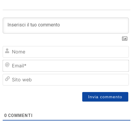
N
Em
Sit
we
0
COMMENTI