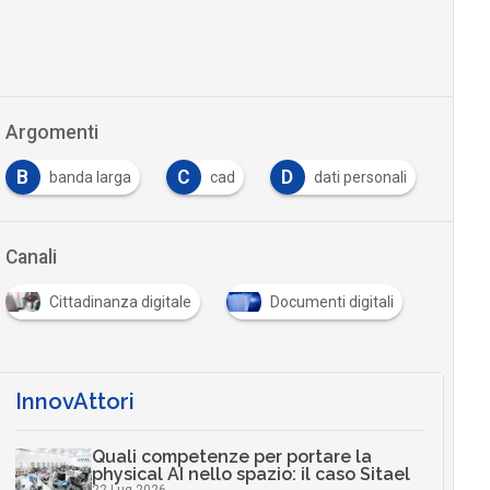
Argomenti
B
C
D
D
banda larga
cad
dati personali
Canali
Cittadinanza digitale
Documenti digitali
InnovAttori
Quali competenze per portare la
physical AI nello spazio: il caso Sitael