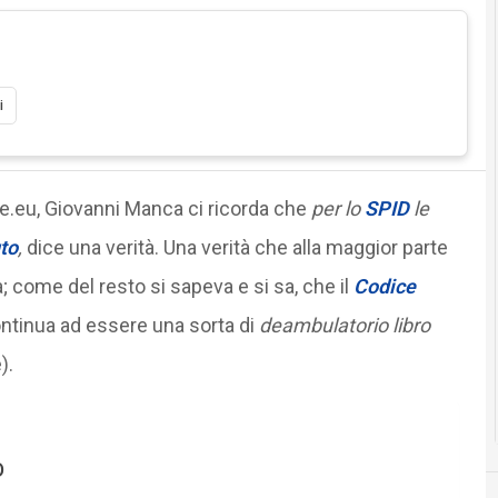
i
le.eu, Giovanni Manca ci ricorda che
per lo
SPID
le
to
,
dice una verità. Una verità che alla maggior parte
ta; come del resto si sapeva e si sa, che il
Codice
ontinua ad essere una sorta di
deambulatorio libro
).
D