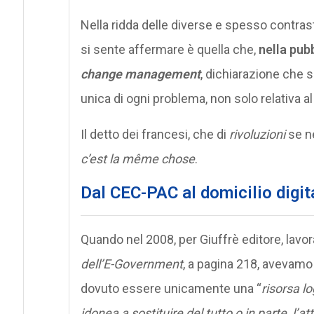
Nella ridda delle diverse e spesso contras
si sente affermare è quella che,
nella pub
change management
, dichiarazione che s
unica di ogni problema, non solo relativa al
Il detto dei francesi, che di
rivoluzioni
se n
c’est la même chose
.
Dal CEC-PAC al domicilio digit
Quando nel 2008, per Giuffrè editore, lav
dell’E-Government
, a pagina 218, avevamo
dovuto essere unicamente una “
risorsa l
idonea a sostituire del tutto o in parte, l’at