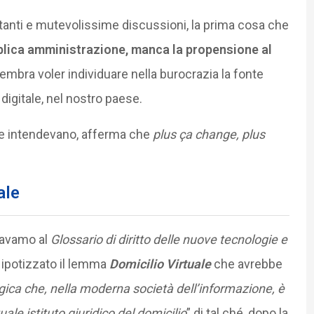
tanti e mutevolissime discussioni, la prima cosa che
blica amministrazione, manca la propensione al
embra voler individuare nella burocrazia la fonte
 digitale, nel nostro paese.
e intendevano, afferma che
plus ça change, plus
ale
oravamo al
Glossario di diritto delle nuove tecnologie e
 ipotizzato il lemma
Domicilio Virtuale
che avrebbe
ogica che, nella moderna società dell’informazione, è
tuale istituto giuridico del domicilio
” di tal ché, dopo la