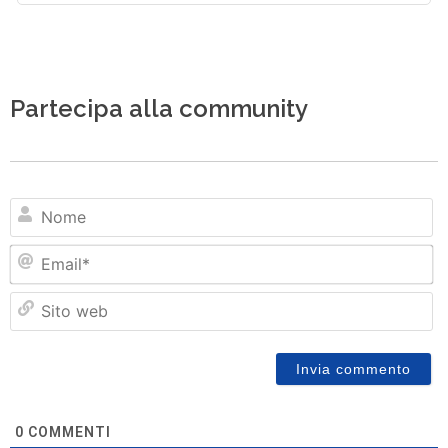
Partecipa alla community
N
Em
Si
w
0
COMMENTI