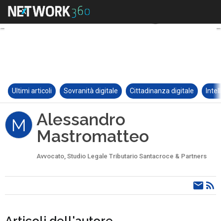
Ultimi articoli
Sovranità digitale
Cittadinanza digitale
Intel
Alessandro
M
Mastromatteo
Avvocato, Studio Legale Tributario Santacroce & Partners
Articoli dell'autore