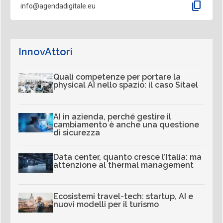
content_copy
info@agendadigitale.eu
InnovAttori
Quali competenze per portare la
physical AI nello spazio: il caso Sitael
AI in azienda, perché gestire il
cambiamento è anche una questione
di sicurezza
Data center, quanto cresce l’Italia: ma
attenzione al thermal management
Ecosistemi travel-tech: startup, AI e
nuovi modelli per il turismo